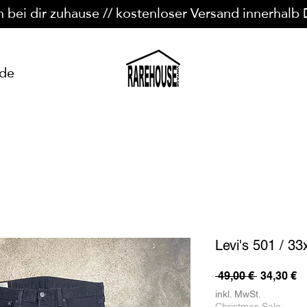
n bei dir zuhause // kostenloser Versand innerhalb
ide
Levi's 501 / 33
Standard
Sa
 49,00 € 
34,30 €
Pr
inkl. MwSt.
Christmas Sale