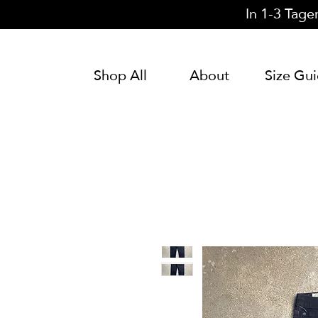
In 1-3 Tage
Shop All
About
Size Gu