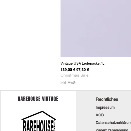
Vintage USA Lederjacke / L
Standardpreis
Sale-Preis
139,00 €
97,30 €
Christmas Sale
inkl. MwSt.
RAREHOUSE VINTAGE
Rechtliches
Impressum
AGB
Datenschutzerklärun
Widerrufsbelehrung