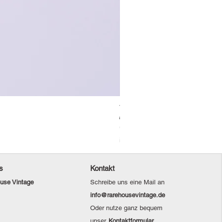
Vintage Levi's Jeansjacke / L
Standardpreis
Sale-Preis
69,00 €
48,30 €
Christmas Sale
inkl. MwSt.
s
Kontakt
use Vintage
Schreibe uns eine Mail an
info@rarehousevintage.de
Oder nutze ganz bequem
unser
Kontaktformular