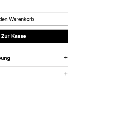
 den Warenkorb
Zur Kasse
bung
Empfohlene Größe
XS
M
S
M
Länge