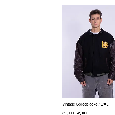
Vintage Collegejacke / L/XL
Standardpreis
Sale-Preis
89,00 €
62,30 €