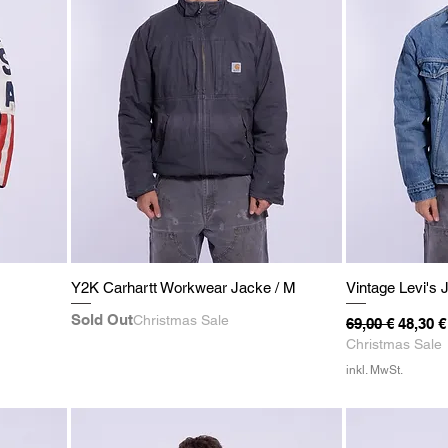
Y2K Carhartt Workwear Jacke / M
Vintage Levi's 
Sold Out
Christmas Sale
Standardpreis
Sale-Pr
69,00 €
48,30 €
Christmas Sale
inkl. MwSt.