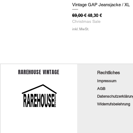
Vintage GAP Jeansjacke / XL
Standardpreis
Sale-Preis
69,00 €
48,30 €
Christmas Sale
inkl. MwSt.
RAREHOUSE VINTAGE
Rechtliches
Impressum
AGB
Datenschutzerklärun
Widerrufsbelehrung