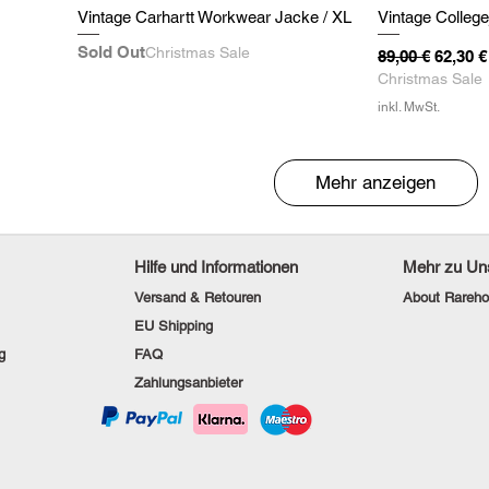
Vintage Carhartt Workwear Jacke / XL
Vintage College
Sold Out
Christmas Sale
Standardpreis
Sale-Pr
89,00 €
62,30 €
Christmas Sale
inkl. MwSt.
Mehr anzeigen
Hilfe und Informationen
Mehr zu Un
Versand & Retouren
About Rareho
EU Shipping
g
FAQ
Zahlungsanbieter