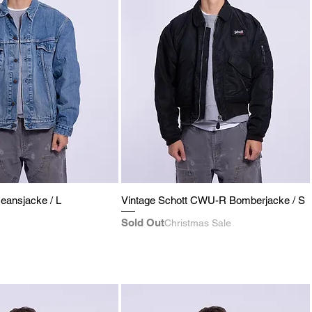
Jeansjacke / L
Vintage Schott CWU-R Bomberjacke / S
Sold Out
Christmas Sale
eis