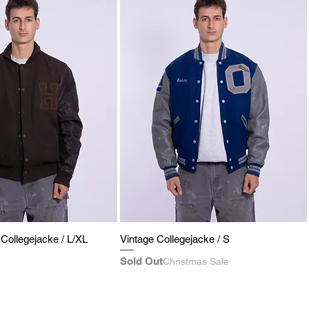
 Collegejacke / L/XL
Vintage Collegejacke / S
Sold Out
Christmas Sale
eis