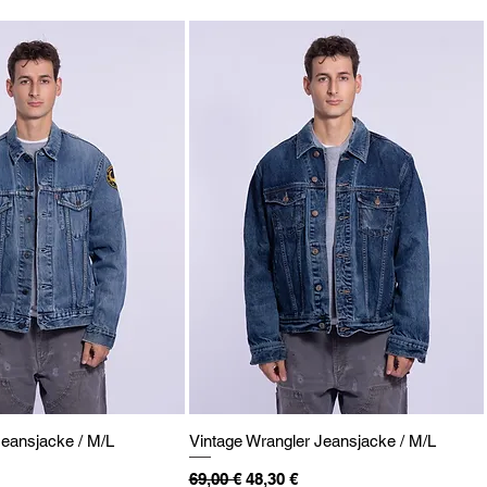
Jeansjacke / M/L
Vintage Wrangler Jeansjacke / M/L
eis
Standardpreis
Sale-Preis
69,00 €
48,30 €