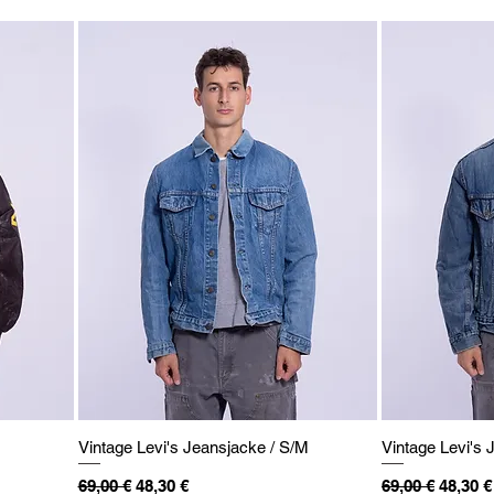
Vintage Levi's Jeansjacke / S/M
Vintage Levi's 
Standardpreis
Sale-Preis
Standardpreis
Sale-Pr
69,00 €
48,30 €
69,00 €
48,30 €