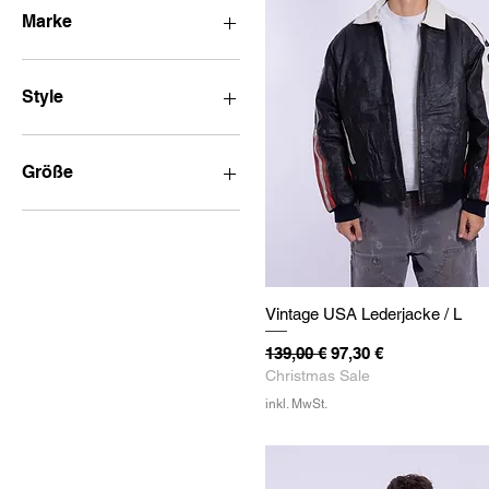
Marke
Carhartt
Nike
Style
Ralph Lauren
Dickies
College Style
Workwear
Größe
Fleecejacke
Trackjacket
XS
Techwear
S
Military
M
L
Vintage USA Lederjacke / L
XL
XXL
Standardpreis
Sale-Preis
139,00 €
97,30 €
Christmas Sale
inkl. MwSt.