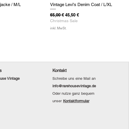
jacke / M/L
Vintage Levi's Denim Coat / L/XL
eis
Standardpreis
Sale-Preis
65,00 €
45,50 €
Christmas Sale
inkl. MwSt.
s
Kontakt
use Vintage
Schreibe uns eine Mail an
info@rarehousevintage.de
Oder nutze ganz bequem
unser
Kontaktformular