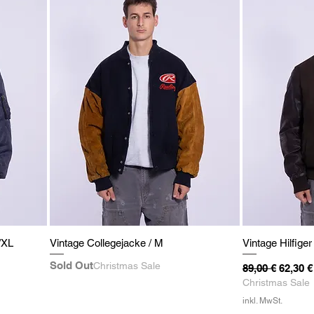
/XL
Vintage Collegejacke / M
Vintage Hilfiger
Sold Out
Christmas Sale
Standardpreis
Sale-Pr
89,00 €
62,30 €
Christmas Sale
inkl. MwSt.