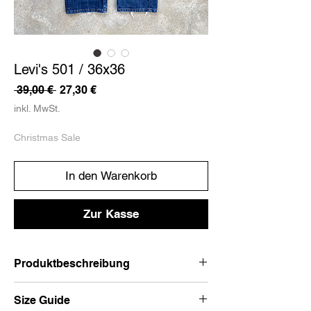
Levi's 501 / 36x36
Standardpreis
Sale-
 39,00 € 
27,30 €
Preis
inkl. MwSt.
Christmas Sale
In den Warenkorb
Zur Kasse
Produktbeschreibung
Levi's 501.
Size Guide
leicht washed out