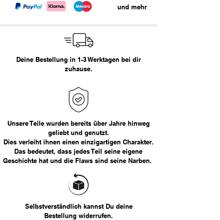
straight fit
und mehr
distressed hems
Waist
Empfohlene Größe
Größe: 36x36
< 29
XS
Empfohlene Größe:
L
29 - 30
S
Deine Bestellung in 1-3 Werktagen bei dir
Maße in cm:
zuhause.
31 - 32
M
Bundweite
Länge
33 - 34
L
46
116
36
XL
Unsere Teile wurden bereits über Jahre hinweg
geliebt und genutzt.
> 36
XXL
Dies verleiht ihnen einen einzigartigen Charakter.
Das bedeutet, dass jedes Teil seine eigene
Geschichte hat und die Flaws sind seine Narben.
Selbstverständlich kannst Du deine
Bestellung widerrufen.