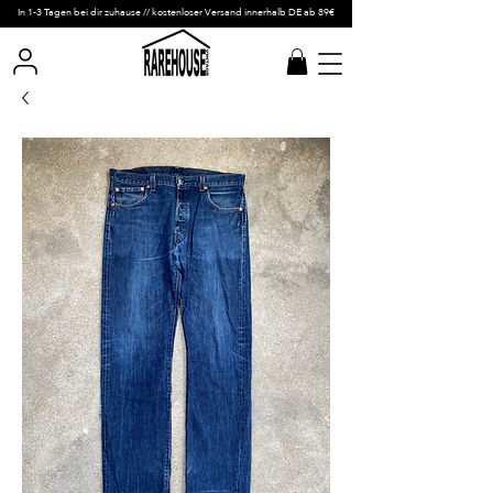
In 1-3 Tagen bei dir zuhause // kostenloser Versand innerhalb DE ab 89€