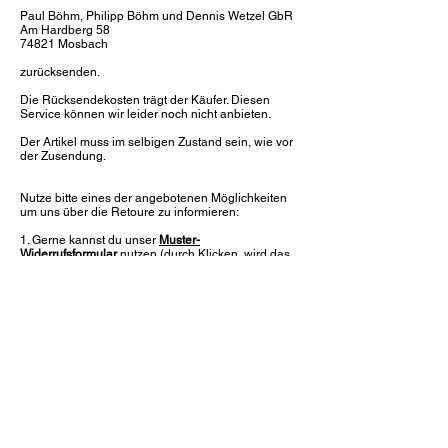
Paul Böhm, Philipp Böhm und Dennis Wetzel GbR
Am Hardberg 58
74821 Mosbach
zurücksenden.
Die Rücksendekosten trägt der Käufer. Diesen
Service können wir leider noch nicht anbieten.
Der Artikel muss im selbigen Zustand sein, wie vor
der Zusendung.
Nutze bitte eines der angebotenen Möglichkeiten
um uns über die Retoure zu informieren:
1. Gerne kannst du unser
Muster-
Widerrufsformular
nutzen (durch Klicken, wird das
Muster-Widerrufsformular automatisch als .docx
Datei heruntergeladen) und ausgefüllt an
info@rarehousevintage.de
senden,
ODER
2. Schreibe uns bitte eine E-Mail. Trage dazu die
Bestellnummer ein. Gerne kannst du noch den
Grund für die Retoure hinterlassen, damit wir das
nächste Einkaufserlebnis für dich noch besser
gestalten können. Sende diese Mail bitte an
info@rarehousevintage.de