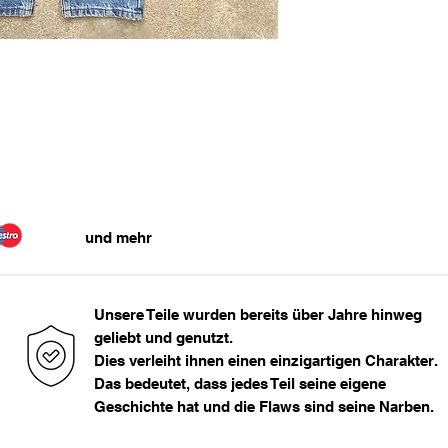
Maße in cm:
33 - 34
Bundweite
36
43
> 36
und mehr
Unsere Teile wurden bereits über Jahre hinweg
geliebt und genutzt.
Dies verleiht ihnen einen einzigartigen Charakter.
Das bedeutet, dass jedes Teil seine eigene
Geschichte hat und die Flaws sind seine Narben.