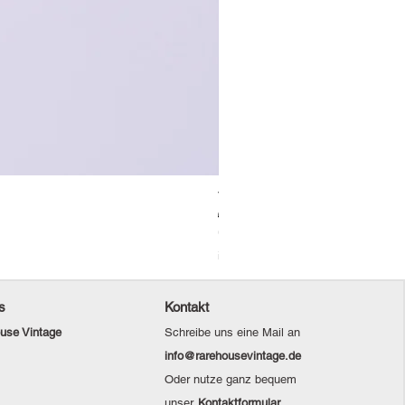
Vintage Levi's Jeansjacke / L
Standardpreis
Sale-Preis
69,00 €
48,30 €
Christmas Sale
inkl. MwSt.
s
Kontakt
use Vintage
Schreibe uns eine Mail an
info@rarehousevintage.de
Oder nutze ganz bequem
unser
Kontaktformular