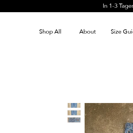
In 1-3 Tage
Shop All
About
Size Gu