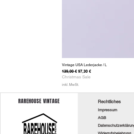
Vintage USA Lederjacke / L
Standardpreis
Sale-Preis
139,00 €
97,30 €
Christmas Sale
inkl. MwSt.
RAREHOUSE VINTAGE
Rechtliches
Impressum
AGB
Datenschutzerklärun
Widerrufsbelehrung