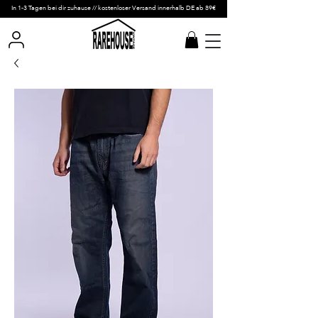
In 1-3 Tagen bei dir zuhause // kostenloser Versand innerhalb DE ab 89€