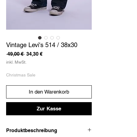
Vintage Levi's 514 / 38x30
Standardpreis
Sale-
 49,00 € 
34,30 €
Preis
inkl. MwSt.
Christmas Sale
In den Warenkorb
Zur Kasse
Produktbeschreibung