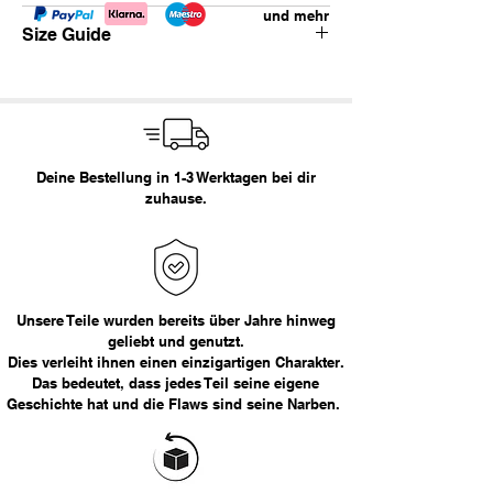
und mehr
Vintage Levi's 514.
Size Guide
fading
straight/baggy fit
Marke: Levi's
Waist
Empfohlene Größe
Größe:
38x30
< 29
XS
Empfohlene Größe:
XL/XXL
Deine Bestellung in 1-3 Werktagen bei dir
29 - 30
S
zuhause.
Maße in cm:
31 - 32
M
Bundweite
Länge
33 - 34
L
48
100
36
XL
Unsere Teile wurden bereits über Jahre hinweg
Das Model ist 177cm groß.
geliebt und genutzt.
Dies verleiht ihnen einen einzigartigen Charakter.
> 36
XXL
Das bedeutet, dass jedes Teil seine eigene
Geschichte hat und die Flaws sind seine Narben.