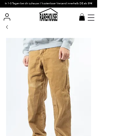
In 1-3 Tagen bei dir zuhause // kostenloser Versand innerhalb DE ab 89€