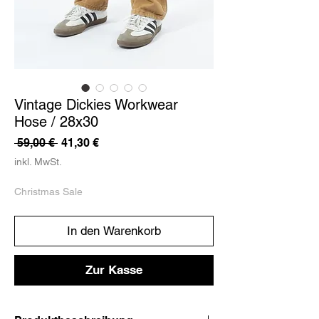
Vintage Dickies Workwear
Hose / 28x30
Standardpreis
Sale-
 59,00 € 
41,30 €
Preis
inkl. MwSt.
Christmas Sale
In den Warenkorb
Zur Kasse