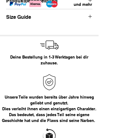
Produktbeschreibung
und mehr
Vintage Dickies Workwear Hose.
Size Guide
klassische Workwear Applikationen
sunfading
repair stitching
Waist
Empfohlene Größe
straight fit
Marke: Dickies
< 29
XS
Größe:
28x30
Deine Bestellung in 1-3 Werktagen bei dir
29 - 30
S
zuhause.
Empfohlene Größe:
S
31 - 32
M
Maße in cm:
33 - 34
L
Bundweite
Länge
36
XL
Unsere Teile wurden bereits über Jahre hinweg
38
96
geliebt und genutzt.
Dies verleiht ihnen einen einzigartigen Charakter.
> 36
XXL
Das bedeutet, dass jedes Teil seine eigene
Das Model ist 177cm groß.
Geschichte hat und die Flaws sind seine Narben.