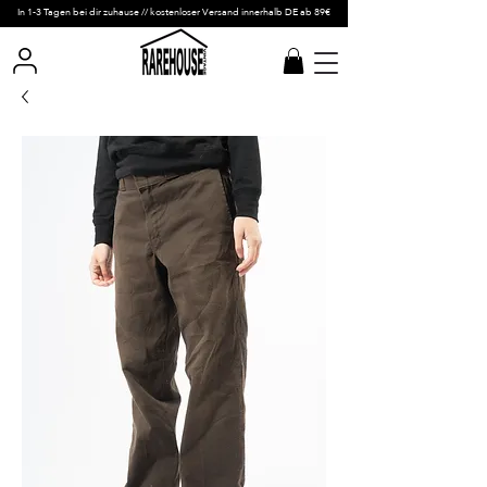
In 1-3 Tagen bei dir zuhause // kostenloser Versand innerhalb DE ab 89€