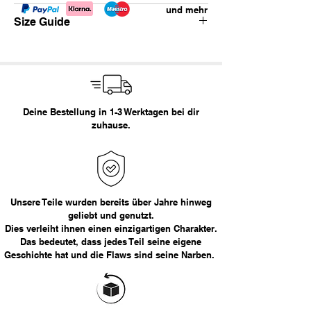
und mehr
Dickies 874.
Size Guide
klassisches Modell
sunfading
straight fit
Waist
Empfohlene Größe
Marke: Dickies
Größe:
29x30
< 29
XS
Deine Bestellung in 1-3 Werktagen bei dir
Empfohlene Größe:
XS / S
29 - 30
S
zuhause.
Maße in cm:
31 - 32
M
Bundweite
Länge
33 - 34
L
39
99
36
XL
Unsere Teile wurden bereits über Jahre hinweg
geliebt und genutzt.
Dies verleiht ihnen einen einzigartigen Charakter.
Das Model ist 163cm groß.
> 36
XXL
Das bedeutet, dass jedes Teil seine eigene
Geschichte hat und die Flaws sind seine Narben.