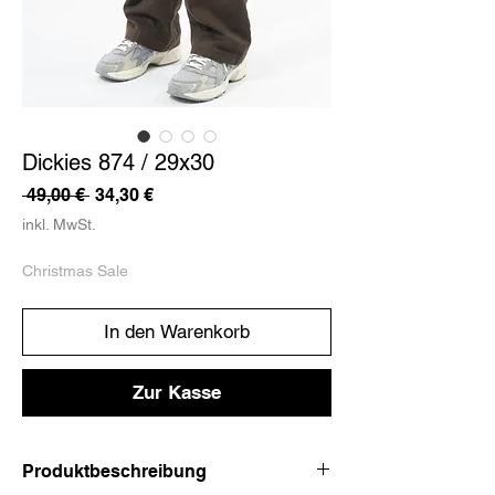
Dickies 874 / 29x30
Standardpreis
Sale-
 49,00 € 
34,30 €
Preis
inkl. MwSt.
Christmas Sale
In den Warenkorb
Zur Kasse
Produktbeschreibung