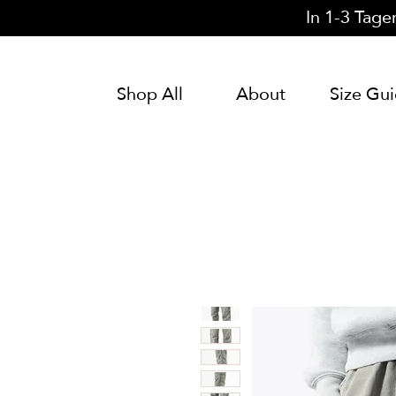
In 1-3 Tage
Shop All
About
Size Gu