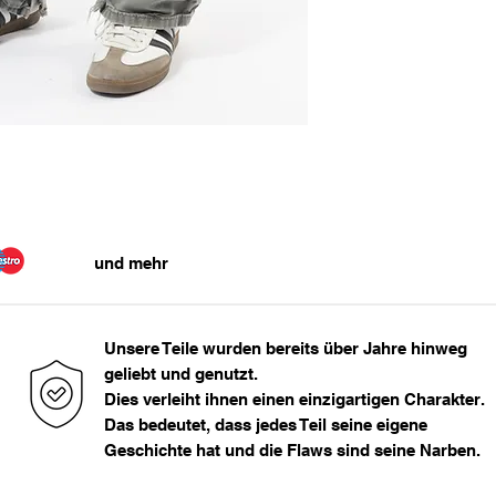
Empfohlene Größe:
33 - 34
Maße in cm:
36
Bundweite
> 36
43
Das Model ist 177cm
und mehr
Unsere Teile wurden bereits über Jahre hinweg
geliebt und genutzt.
Dies verleiht ihnen einen einzigartigen Charakter.
Das bedeutet, dass jedes Teil seine eigene
Geschichte hat und die Flaws sind seine Narben.