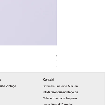
Vintage Levi's Jeansjacke / L
Standardpreis
Sale-Preis
69,00 €
48,30 €
Christmas Sale
inkl. MwSt.
s
Kontakt
use Vintage
Schreibe uns eine Mail an
info@rarehousevintage.de
Oder nutze ganz bequem
unser
Kontaktformular