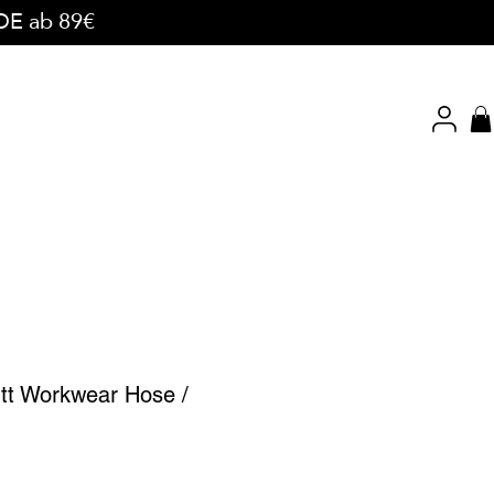
 DE ab 89€
tt Workwear Hose /
preis
le-
eis