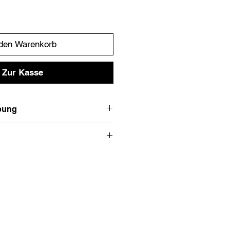
 den Warenkorb
Zur Kasse
bung
rkwear Hose.
ar Applikationen
Empfohlene Größe
XS
S
M