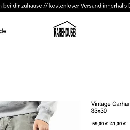
n bei dir zuhause // kostenloser Versand innerhalb
ide
Vintage Carhar
33x30
Standard
Sa
 59,00 € 
41,30 €
Pr