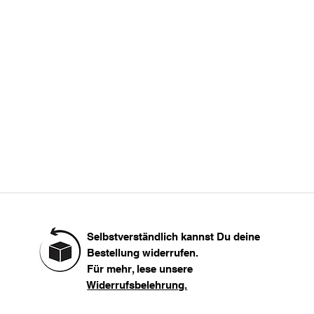
M
L
XL
Länge
XXL
100
 groß.
Selbstverständlich kannst Du deine
Bestellung widerrufen.
Für mehr, lese unsere
Widerrufsbelehrung.