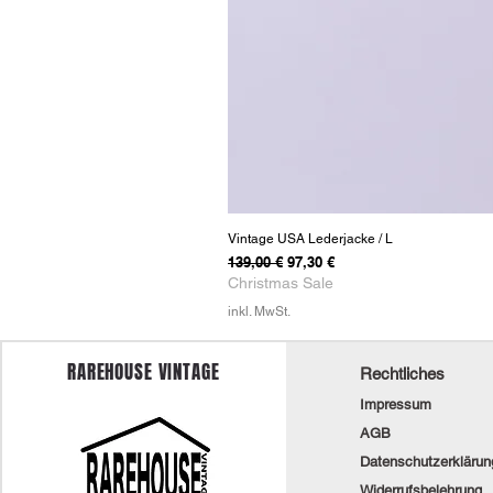
Vintage USA Lederjacke / L
Standardpreis
Sale-Preis
139,00 €
97,30 €
Christmas Sale
inkl. MwSt.
RAREHOUSE VINTAGE
Rechtliches
Impressum
AGB
Datenschutzerklärun
Widerrufsbelehrung