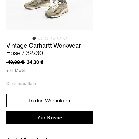
Vintage Carhartt Workwear
Hose / 32x30
Standardpreis
Sale-
 49,00 € 
34,30 €
Preis
inkl. MwSt.
Christmas Sale
In den Warenkorb
Zur Kasse