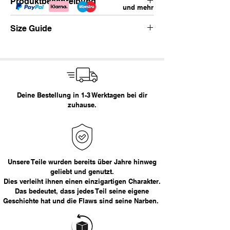
Produktbeschreibung
und mehr
Vintage Carhartt Workwear Hose.
Size Guide
klassische workwear Applikationen
sunfading
paint splatters
Waist
Empfohlene Größe
distressing
straight fit
< 29
XS
Marke: Carhartt
Deine Bestellung in 1-3 Werktagen bei dir
Größe:
32x30
29 - 30
S
zuhause.
Empfohlene Größe:
M
31 - 32
M
Maße in cm:
33 - 34
L
Bundweite
Länge
36
XL
Unsere Teile wurden bereits über Jahre hinweg
geliebt und genutzt.
42
96
Dies verleiht ihnen einen einzigartigen Charakter.
> 36
XXL
Das bedeutet, dass jedes Teil seine eigene
Geschichte hat und die Flaws sind seine Narben.
Das Model ist 177cm groß.