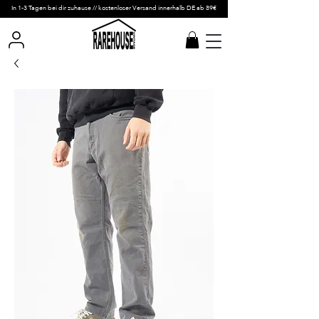
In 1-3 Tagen bei dir zuhause // kostenloser Versand innerhalb DE ab 89€