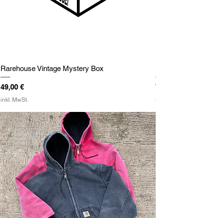
Rarehouse Vintage Mystery Box
Rarehouse Vintage
Preis
Preis
49,00 €
79,00 €
inkl. MwSt.
inkl. MwSt.
Shop Jackets