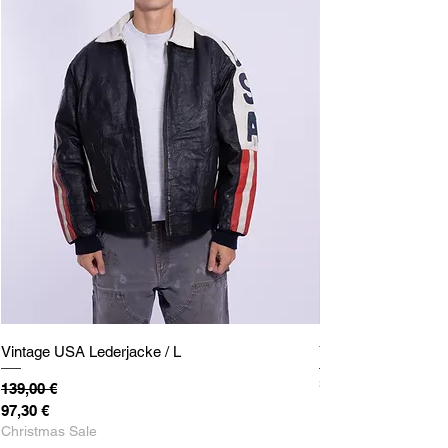
Vintage USA Lederjacke / L
Y2K Carhartt Work
Sold Out
Standardpreis
Sale-Preis
139,00 €
97,30 €
Christmas Sale