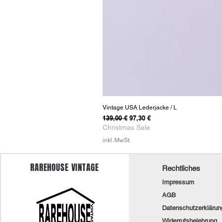
Vintage USA Lederjacke / L
Standardpreis
Sale-Preis
139,00 €
97,30 €
Christmas Sale
inkl. MwSt.
RAREHOUSE VINTAGE
Rechtliches
Impressum
AGB
Datenschutzerklärun
Widerrufsbelehrung