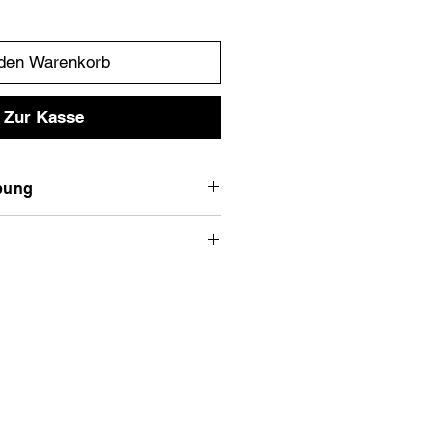
 den Warenkorb
Zur Kasse
bung
lege Jacke.
Empfohlene Größe
XS
M/L
S
M
Länge
Armlänge