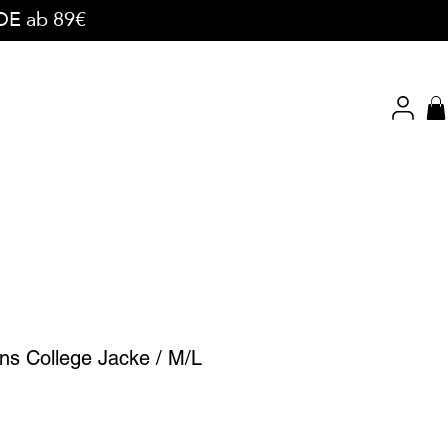
 DE ab 89€
ns College Jacke / M/L
dpreis
Sale-
Preis