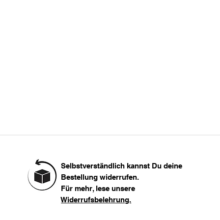
L
66
-
XL
 groß.
XXL
Selbstverständlich kannst Du deine
Bestellung widerrufen.
Für mehr, lese unsere
Widerrufsbelehrung.