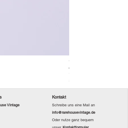
Vintage Levi's Jeansjacke / L
Standardpreis
Sale-Preis
69,00 €
48,30 €
Christmas Sale
inkl. MwSt.
s
Kontakt
use Vintage
Schreibe uns eine Mail an
info@rarehousevintage.de
Oder nutze ganz bequem
unser
Kontaktformular