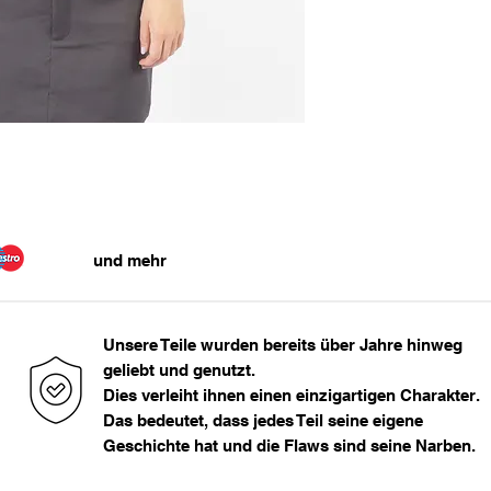
Das Model ist 159cm
1, 86 m - 1, 95 m
> 1, 95 m
und mehr
Unsere Teile wurden bereits über Jahre hinweg
geliebt und genutzt.
Dies verleiht ihnen einen einzigartigen Charakter.
Das bedeutet, dass jedes Teil seine eigene
Geschichte hat und die Flaws sind seine Narben.