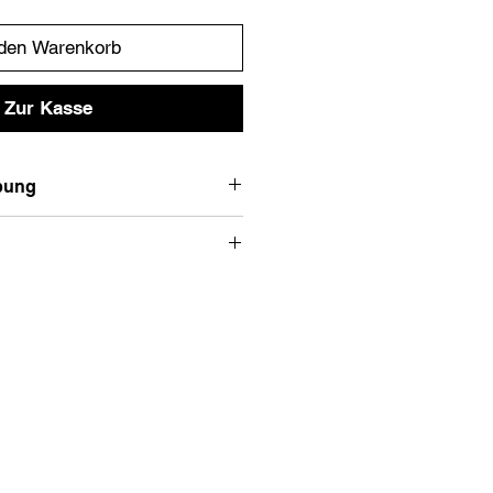
 den Warenkorb
Zur Kasse
bung
.
Empfohlene Größe
S
XS
S
Länge
Armlänge
M
56
19
L