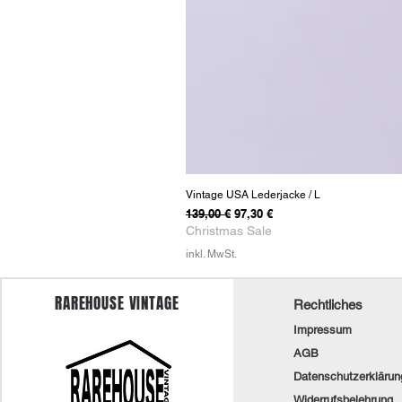
Vintage USA Lederjacke / L
Standardpreis
Sale-Preis
139,00 €
97,30 €
Christmas Sale
inkl. MwSt.
RAREHOUSE VINTAGE
Rechtliches
Impressum
AGB
Datenschutzerklärun
Widerrufsbelehrung