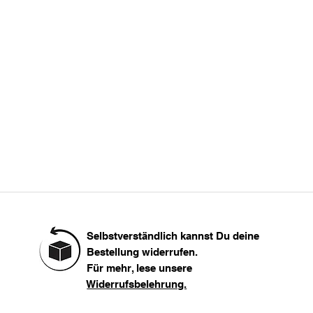
 groß.
XL
XXL
Selbstverständlich kannst Du deine
Bestellung widerrufen.
Für mehr, lese unsere
Widerrufsbelehrung.