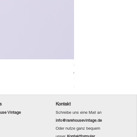
Vintage Levi's Jeansjacke / L
Standardpreis
Sale-Preis
69,00 €
48,30 €
Christmas Sale
inkl. MwSt.
s
Kontakt
use Vintage
Schreibe uns eine Mail an
info@rarehousevintage.de
Oder nutze ganz bequem
unser
Kontaktformular