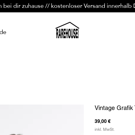
n bei dir zuhause // kostenloser Versand innerhalb
ide
Vintage Grafik 
Preis
39,00 €
inkl. MwSt.