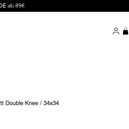
 DE ab 89€
tt Double Knee / 34x34
preis
le-
eis