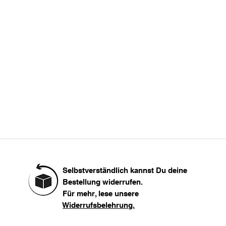
L
XL
Länge
XXL
112
 groß.
Selbstverständlich kannst Du deine
Bestellung widerrufen.
Für mehr, lese unsere
Widerrufsbelehrung.