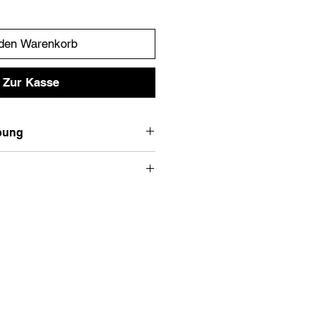
 den Warenkorb
Zur Kasse
bung
uble Knee.
ar Applikationen
Empfohlene Größe
XS
S
M
L