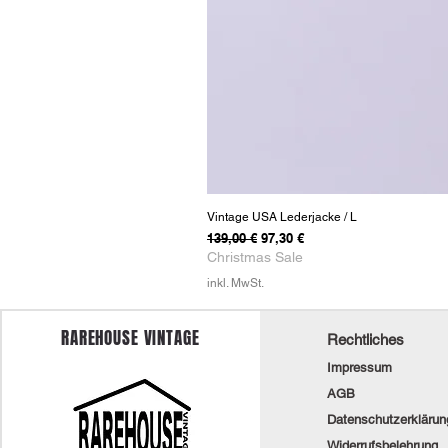
Vintage USA Lederjacke / L
Standardpreis
Sale-Preis
139,00 €
97,30 €
Christmas Sale
inkl. MwSt.
RAREHOUSE VINTAGE
Rechtliches
Impressum
AGB
Datenschutzerklärun
Widerrufsbelehrung