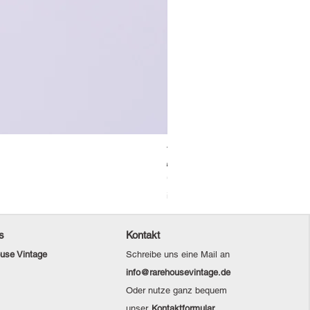
Vintage Levi's Jeansjacke / L
Standardpreis
Sale-Preis
69,00 €
48,30 €
Christmas Sale
inkl. MwSt.
s
Kontakt
use Vintage
Schreibe uns eine Mail an
info@rarehousevintage.de
Oder nutze ganz bequem
unser
Kontaktformular