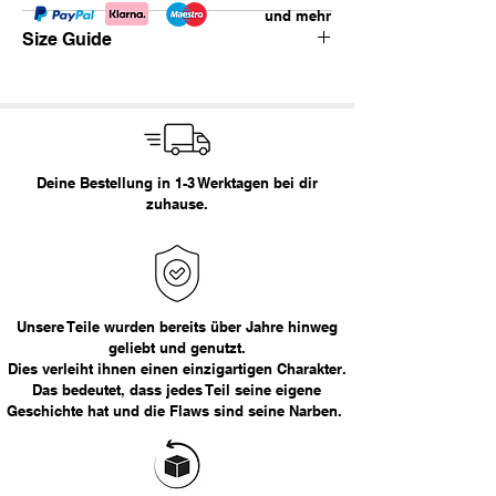
und mehr
Vintage Carhartt Double Knee.
Size Guide
fading
baggy fit
cargo Taschen
Waist
Empfohlene Größe
distressing
Marke: Carhartt
< 29
XS
Größe:
32x36
Deine Bestellung in 1-3 Werktagen bei dir
29 - 30
S
zuhause.
Empfohlene Größe:
M
31 - 32
M
Maße in cm:
33 - 34
L
Bundweite
Länge
36
XL
Unsere Teile wurden bereits über Jahre hinweg
42
116
geliebt und genutzt.
Dies verleiht ihnen einen einzigartigen Charakter.
> 36
XXL
Das bedeutet, dass jedes Teil seine eigene
Das Model ist 177cm groß.
Geschichte hat und die Flaws sind seine Narben.