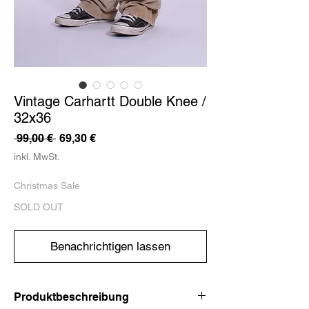
Vintage Carhartt Double Knee /
32x36
Standardpreis
Sale-
 99,00 € 
69,30 €
Preis
inkl. MwSt.
Christmas Sale
SOLD OUT
Benachrichtigen lassen
Produktbeschreibung