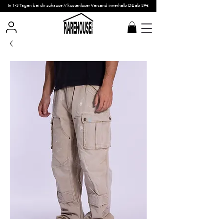
In 1-3 Tagen bei dir zuhause // kostenloser Versand innerhalb DE ab 89€