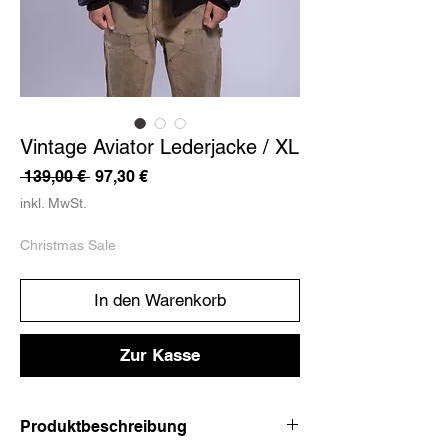
Vintage Aviator Lederjacke / XL
Standardpreis
Sale-
 139,00 € 
97,30 €
Preis
inkl. MwSt.
Christmas Sale
In den Warenkorb
Zur Kasse
Produktbeschreibung