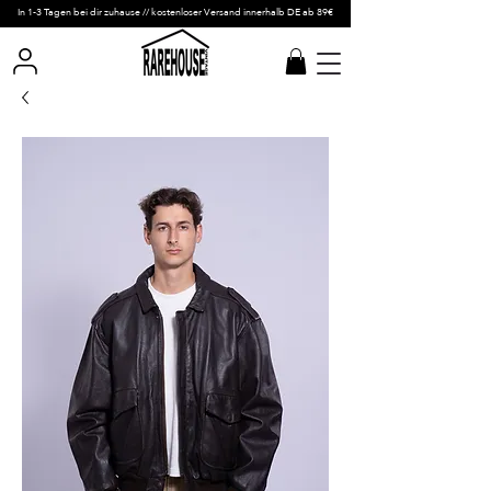
In 1-3 Tagen bei dir zuhause // kostenloser Versand innerhalb DE ab 89€