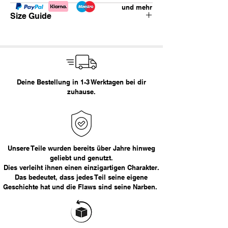
und mehr
Vintage Aviator Lederjacke.
Size Guide
gefüttert
cropped/boxy fit
aufgesetzte Taschen
Körpergröße
Empfohlene Größe
Empfohlene Größe:
XL
< 1, 69 m
XS
Deine Bestellung in 1-3 Werktagen bei dir
Maße in cm:
1, 69 m - 1, 73 m
S
zuhause.
Brust
Länge
Armlänge
1, 73 m - 1, 79 m
M
74
67
66
1, 80 m - 1, 85 m
L
Das Model ist 177cm groß.
1, 86 m - 1, 95 m
XL
Unsere Teile wurden bereits über Jahre hinweg
geliebt und genutzt.
Dies verleiht ihnen einen einzigartigen Charakter.
> 1, 95 m
XXL
Das bedeutet, dass jedes Teil seine eigene
Geschichte hat und die Flaws sind seine Narben.