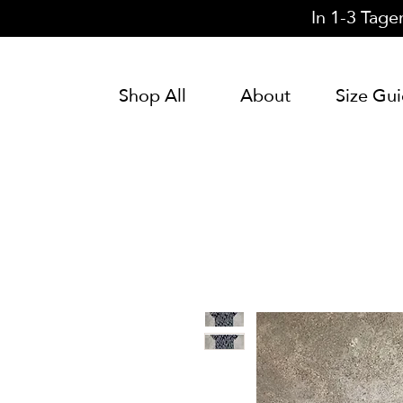
In 1-3 Tage
Shop All
About
Size Gu