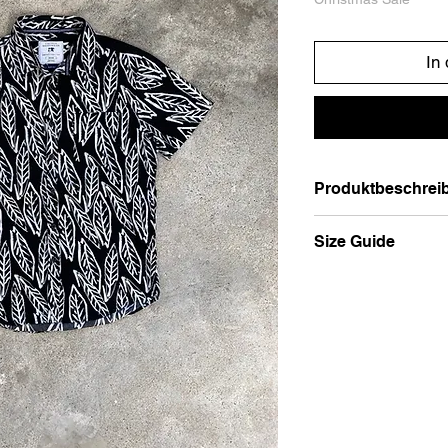
In
Produktbeschrei
Hawaii Shirt.
Size Guide
klassisches Hawa
Fronttasche
Körpergröße
Empfohlene Größe:
< 1, 69 m
Maße in cm:
1, 69 m - 1, 73 m
Brust
1, 73 m - 1, 79 m
51