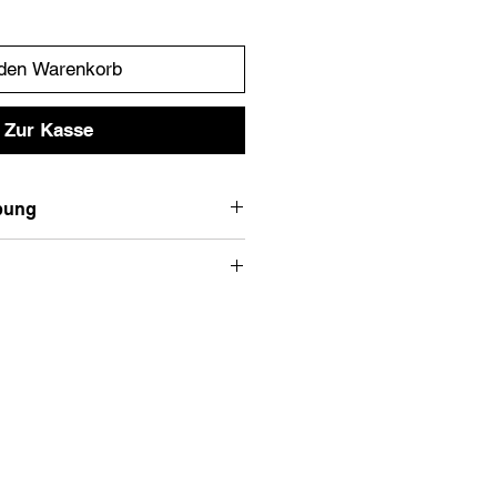
 den Warenkorb
Zur Kasse
bung
ii Hemd
Empfohlene Größe
M
XS
S
Länge
Armlänge
M
70
21