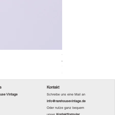
Vintage Levi's Jeansjacke / L
Standardpreis
Sale-Preis
69,00 €
48,30 €
Christmas Sale
inkl. MwSt.
s
Kontakt
use Vintage
Schreibe uns eine Mail an
info@rarehousevintage.de
Oder nutze ganz bequem
unser
Kontaktformular