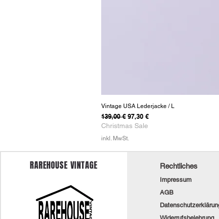
Vintage USA Lederjacke / L
Standardpreis
Sale-Preis
139,00 €
97,30 €
Christmas Sale
inkl. MwSt.
RAREHOUSE VINTAGE
Rechtliches
Impressum
AGB
Datenschutzerklärun
Widerrufsbelehrung