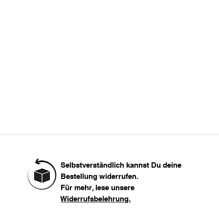
L
Länge
XL
99
XXL
 groß.
Selbstverständlich kannst Du deine
Bestellung widerrufen.
Für mehr, lese unsere
Widerrufsbelehrung.