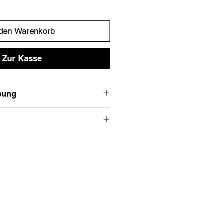
 den Warenkorb
Zur Kasse
bung
.
 Taschen
Empfohlene Größe
XS
S
XL/XXL
M