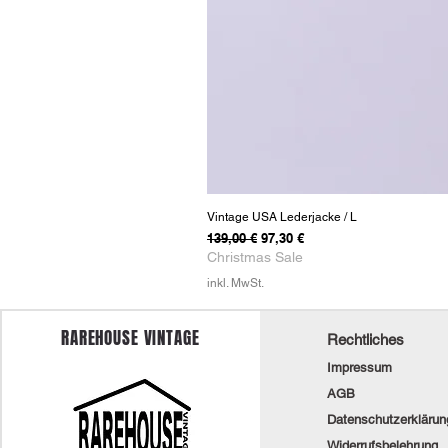
Vintage USA Lederjacke / L
Standardpreis
Sale-Preis
139,00 €
97,30 €
Christmas Sale
inkl. MwSt.
RAREHOUSE VINTAGE
Rechtliches
Impressum
AGB
Datenschutzerklärun
Widerrufsbelehrung