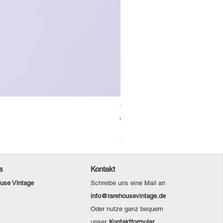
Vintage Levi's Jeansjacke / L
Standardpreis
Sale-Preis
69,00 €
48,30 €
Christmas Sale
inkl. MwSt.
s
Kontakt
use Vintage
Schreibe uns eine Mail an
info@rarehousevintage.de
Oder nutze ganz bequem
unser
Kontaktformular