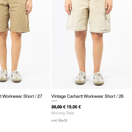
tt Workwear Short / 27
Vintage Carhartt Workwear Short / 26
eis
Standardpreis
Sale-Preis
39,00 €
19,00 €
Moving Sale
inkl. MwSt.