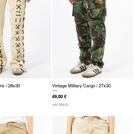
ns / 28x30
Vintage Military Cargo / 27x30
Preis
49,00 €
inkl. MwSt.