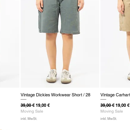
Vintage Dickies Workwear Short / 28
Vintage Carhar
Standardpreis
Sale-Preis
Standardpreis
Sale-Pr
39,00 €
19,00 €
39,00 €
19,00 €
Moving Sale
Moving Sale
inkl. MwSt.
inkl. MwSt.