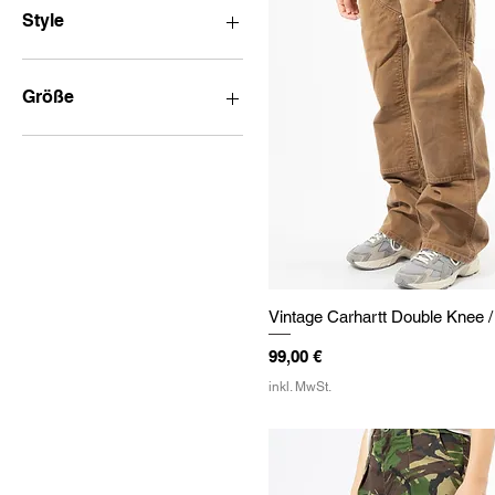
Style
Jeans
Größe
XS
S
Vintage Carhartt Double Knee 
Preis
99,00 €
inkl. MwSt.