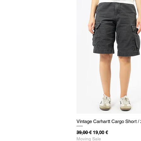
Vintage Carhartt Cargo Short /
Standardpreis
Sale-Preis
39,00 €
19,00 €
Moving Sale